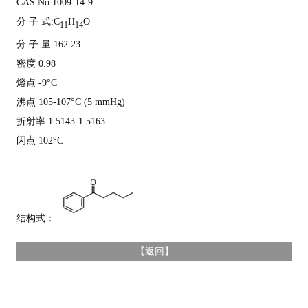
CAS No:1009-14-9
分 子 式:C
H
O
11
14
分 子 量:162.23
密度 0.98
熔点 -9°C
沸点 105-107°C (5 mmHg)
折射率 1.5143-1.5163
闪点 102°C
结构式：
【
返回
】