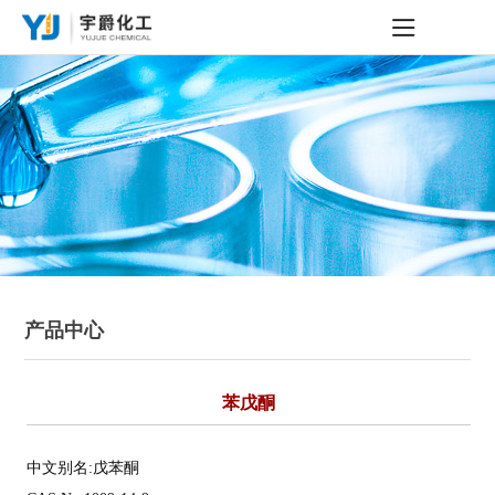
产品中心
苯戊酮
中文别名:戊苯酮